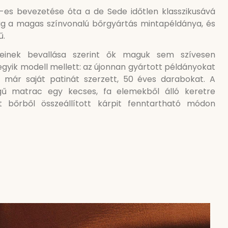
es bevezetése óta a de Sede időtlen klasszikusává
pig a magas színvonalú bőrgyártás mintapéldánya, és
ű.
inek bevallása szerint ők maguk sem szívesen
egyik modell mellett: az újonnan gyártott példányokat
 már saját patinát szerzett, 50 éves darabokat. A
gű matrac egy kecses, fa elemekből álló keretre
lt bőrből összeállított kárpit fenntartható módon