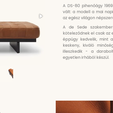
A DS-80 pihenőágy 1969-
vált: a modell a mai na
az egész világon népszer
A de Sede szakembere
köteleződnek el csak az 
éppúgy kedvelik, mint a
keskeny, kiváló minősé
illeszkedik - a darabo
egyetlen irhából készül.
n