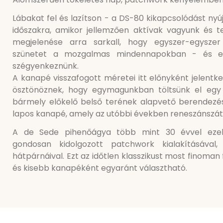
Lábakat fel és lazítson - a DS-80 kikapcsolódást nyúj
időszakra, amikor jellemzően aktívak vagyunk és t
megjelenése arra sarkall, hogy egyszer-egyszer
szünetet a mozgalmas mindennapokban - és em
szégyenkeznünk.
A kanapé visszafogott méretei itt előnyként jelentk
ösztönöznek, hogy egymagunkban töltsünk el egy k
bármely előkelő belső terének alapvető berendezési
lapos kanapé, amely az utóbbi években reneszánszát é
A de Sede pihenőágya több mint 30 évvel ezelőt
gondosan kidolgozott patchwork kialakításával,
hátpárnáival. Ezt az időtlen klasszikust most finoman 
és kisebb kanapéként egyaránt választható.