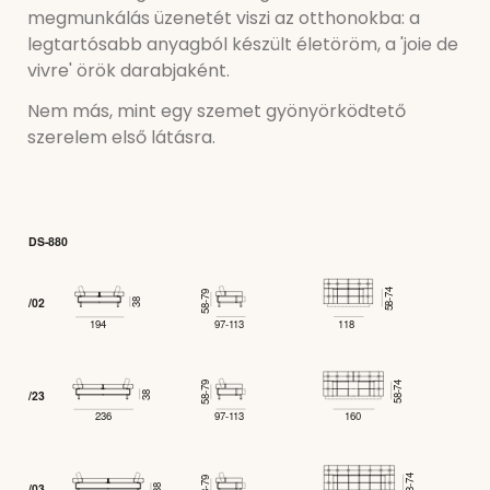
megmunkálás üzenetét viszi az otthonokba: a
legtartósabb anyagból készült életöröm, a 'joie de
vivre' örök darabjaként.
Nem más, mint egy szemet gyönyörködtető
szerelem első látásra.