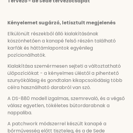
Tervező - de Sede tervezőcsapat
Kényelemet sugárzó, letisztult megjelenés
Elkülönült részekből álló kialakításának
köszönhetően a kanapé felső részén található
karfák és háttámlapontok egyénileg
pozícionálhatók.
Kialakítása szemérmesen sejteti a változtatható
ülőpozíciókat - a kényelmes üléstől a pihentető
szunyókálásig és gondtalan kikapcsolódásig több
célra használható darabról van szó.
A DS-880 modell izgalmas, szemrevaló, és a végső
válasz egyetlen, tökéletes bútordarabnak a
nappaliba.
A patchwork módszerrel készült kanapé a
bőrművesség előtt tiszteleg, és a de Sede