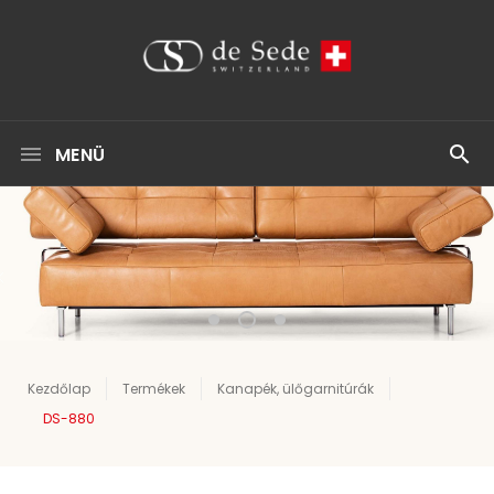
MENÜ
Kezdőlap
Termékek
Kanapék, ülőgarnitúrák
DS-880