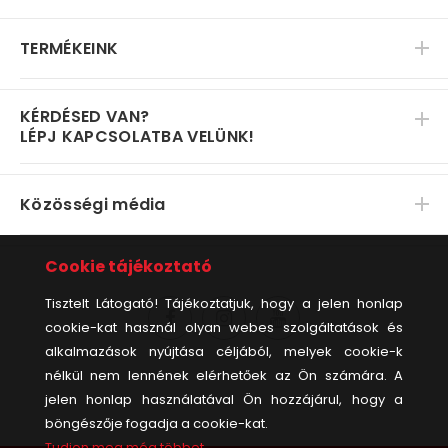
TERMÉKEINK
KÉRDÉSED VAN?
LÉPJ KAPCSOLATBA VELÜNK!
Közösségi média
Cookie tájékoztató
Tisztelt Látogató! Tájékoztatjuk, hogy a jelen honlap
cookie-kat használ olyan webes szolgáltatások és
alkalmazások nyújtása céljából, melyek cookie-k
© 2020. desedehungary.hu - DS-Max Comfort Kft.. Minden jog
nélkül nem lennének elérhetőek az Ön számára. A
fenntartva.
jelen honlap használatával Ön hozzájárul, hogy a
böngészője fogadja a cookie-kat.
Tudjon meg még többet.