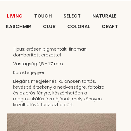
LIVING
TOUCH
SELECT
NATURALE
KASCHMIR
CLUB
COLORAL
CRAFT
Típus: erősen pigmentált, finoman
domborított erezettel
Vastagság: 1,5 - 1,7 mm.
Karakterjegyei
Elegáns megjelenés, különösen tartós,
kevésbé érzékeny a nedvességre, foltokra
és az erős fényre, köszönhetően a
megmunkálás formájának, mely könnyen
kezelhetővé teszi ezt a bőrt.