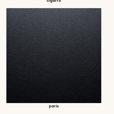
cigarro
paris